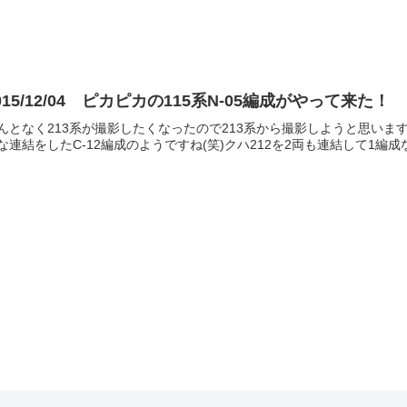
015/12/04 ピカピカの115系N-05編成がやって来た！
んとなく213系が撮影したくなったので213系から撮影しようと思いま
な連結をしたC-12編成のようですね(笑)クハ212を2両も連結して1編成