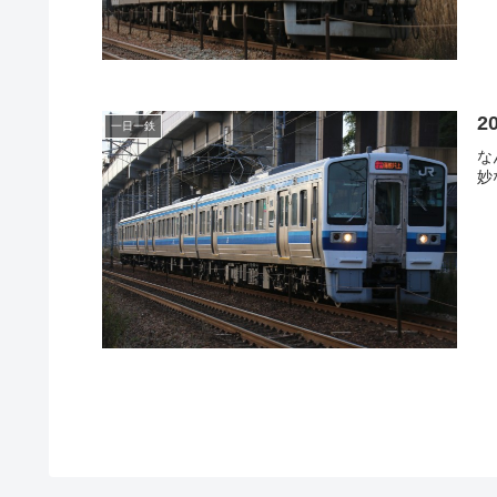
2
一日一鉄
な
妙