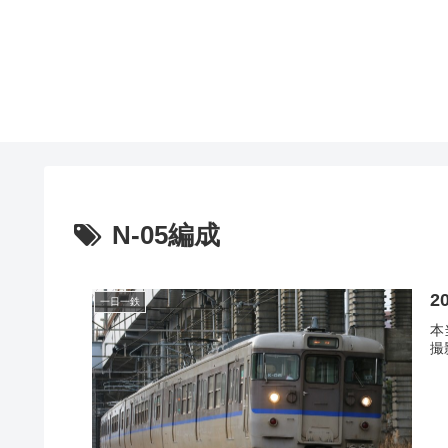
N-05編成
2
一日一鉄
本
撮