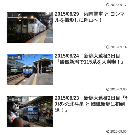
2015.09.17
2015/08/29 湘南電車 と ヨンマ
一日一鉄
ルを撮影しに岡山へ！
2015.09.14
2015/08/24 新潟大遠征3日目
一日一鉄
『國鐵新潟で115系を大満喫！』
2015.09.06
2015/08/23 新潟大遠征2日目『ﾗ
一日一鉄
ｽﾄﾗﾝの北斗星 と 國鐵新潟に初到
達！』
2015.09.05