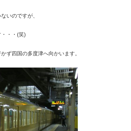
いないのですが、
・・・(笑)
行かず四国の多度津へ向かいます。