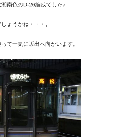
南色のD-26編成でした♪
でしょうかね・・・。
乗って一気に坂出へ向かいます。